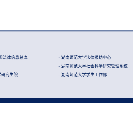
中国法律信息总库
- 湖南师范大学法律援助中心
- 湖南师范大学社会科学研究管理系统
学研究生院
- 湖南师范大学学生工作部
CopyRight @ 2022 湘ICP备14009182号-2
461 邮箱：lawschool@hunnu.edu.cn 地址：长沙市麓山路3